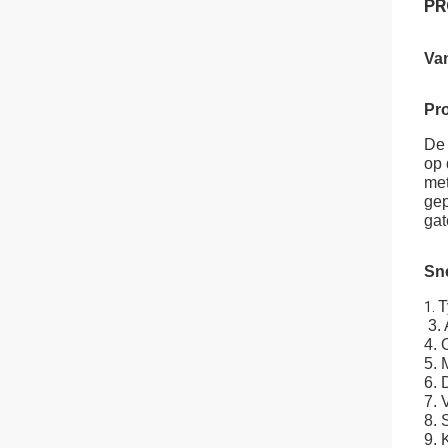
PR
Va
Pr
De 
op 
met
gep
gat
Sne
T
1.
3.
4. 
5. 
6. 
7. 
8. 
9.