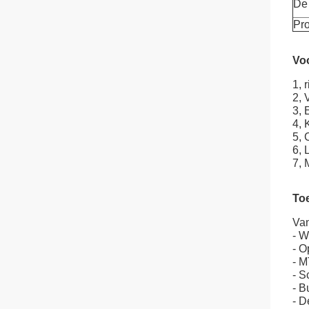
De 
Pr
Vo
1, 
2, 
3, 
4, 
5, 
6, 
7, 
To
Van
-
W
-
Op
-
MT
- S
- B
- D