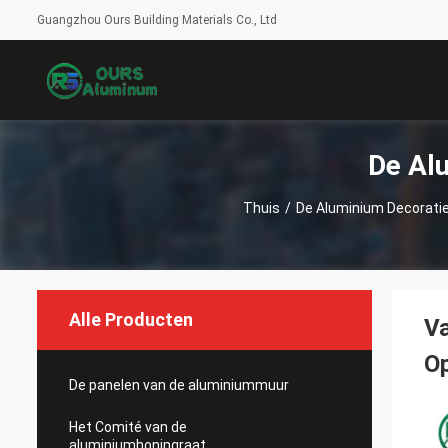
Guangzhou Ours Building Materials Co., Ltd
De Al
Thuis
/
De Aluminium Decorat
Alle Producten
Va
O
De panelen van de aluminiummuur
Het Comité van de
aluminiumhoningraat