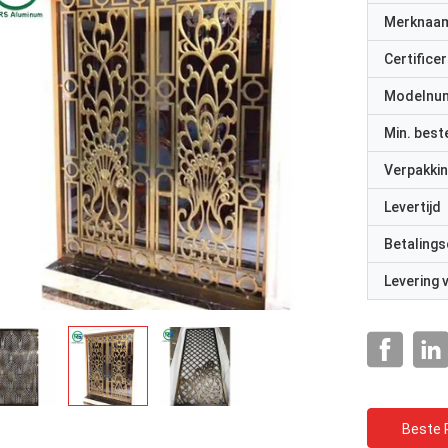
Merknaa
Certificer
Modelnu
Min. best
Verpakkin
Levertijd
Betalings
Levering
Beste P