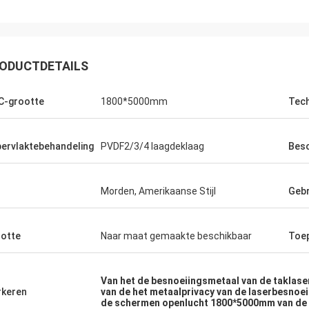
ODUCTDETAILS
-grootte
1800*5000mm
Tech
ervlaktebehandeling
PVDF2/3/4 laagdeklaag
Besc
l
Morden, Amerikaanse Stijl
Gebr
otte
Naar maat gemaakte beschikbaar
Toe
Van het de besnoeiingsmetaal van de taklase
keren
van de het metaalprivacy van de laserbesno
de schermen openlucht 1800*5000mm van de 