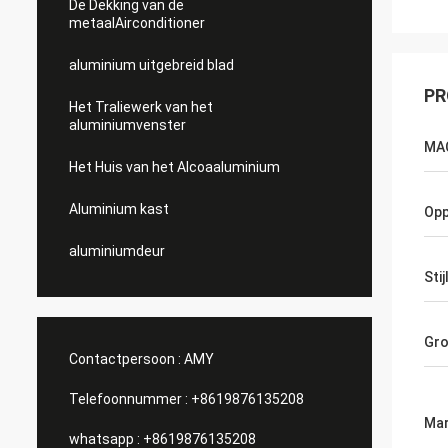
De Dekking van de
metaalAirconditioner
aluminium uitgebreid blad
PR
Het Traliewerk van het
aluminiumvenster
MAC
Het Huis van het Alcoaaluminium
Aluminium kast
Opp
aluminiumdeur
Stij
Gro
Contactpersoon :
AMY
Telefoonnummer :
+8619876135208
Mar
whatsapp :
+8619876135208