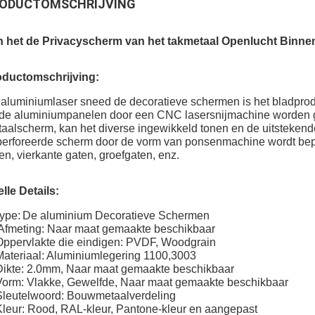
ODUCTOMSCHRIJVING
n het de Privacyscherm van het takmetaal Openlucht Binne
oductomschrijving:
aluminiumlaser sneed de decoratieve schermen is het bladpro
de aluminiumpanelen door een CNC lasersnijmachine worden g
aalscherm, kan het diverse ingewikkeld tonen en de uitstekende
erforeerde scherm door de vorm van ponsenmachine wordt bepe
en, vierkante gaten, groefgaten, enz.
lle Details:
ype:
De aluminium Decoratieve Schermen
Afmeting: Naar maat gemaakte beschikbaar
Oppervlakte die eindigen: PVDF, Woodgrain
Materiaal: Aluminiumlegering 1100,3003
Dikte: 2.0mm, Naar maat gemaakte beschikbaar
Vorm: Vlakke, Gewelfde,
Naar maat gemaakte beschikbaar
Sleutelwoord: Bouwmetaalverdeling
Kleur: Rood, RAL-kleur, Pantone-kleur en aangepast