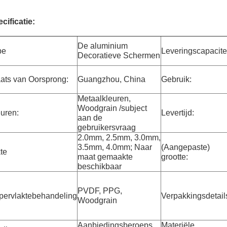
cificatie:
De aluminium
pe
Leveringscapacitei
Decoratieve Schermen
ats van Oorsprong:
Guangzhou, China
Gebruik:
Metaalkleuren,
Woodgrain /subject
uren:
Levertijd:
aan de
gebruikersvraag
2.0mm, 2.5mm, 3.0mm,
3.5mm, 4.0mm; Naar
(Aangepaste)
te
maat gemaakte
grootte:
beschikbaar
PVDF, PPG,
pervlaktebehandeling
Verpakkingsdetail
Woodgrain
Aanbiedingsberoeps
Materiële