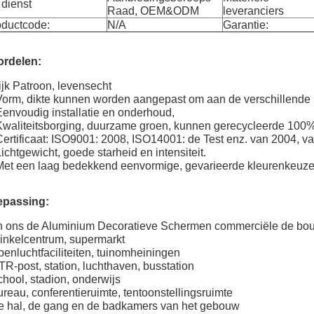
dienst
Raad, OEM&ODM
leveranciers
oductcode:
N/A
Garantie:
ordelen:
rijk Patroon, levensecht
Vorm, dikte kunnen worden aangepast om aan de verschillende 
Eenvoudig installatie en onderhoud,
Kwaliteitsborging, duurzame groen, kunnen gerecycleerde 100%
Certificaat: ISO9001: 2008, ISO14001: de Test enz. van 2004
Lichtgewicht, goede starheid en intensiteit.
Met een laag bedekkend eenvormige, gevarieerde kleurenkeuze
epassing:
 ons de Aluminium Decoratieve Schermen commerciële de bo
inkelcentrum, supermarkt
enluchtfaciliteiten, tuinomheiningen
R-post, station, luchthaven, busstation
chool, stadion, onderwijs
ureau, conferentieruimte, tentoonstellingsruimte
e hal, de gang en de badkamers van het gebouw