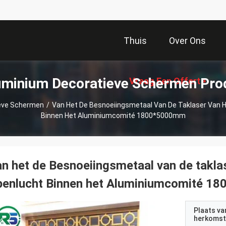
Thuis
Over Ons
uminium Decoratieve Schermen Pro
Vraag Een Offerte
ieve Schermen
/
Van Het De Besnoeiingsmetaal Van De Taklaser Van 
Binnen Het Aluminiumcomité 1800*5000mm
Aan
n het de Besnoeiingsmetaal van de takla
penlucht Binnen het Aluminiumcomité 
Plaats va
herkomst