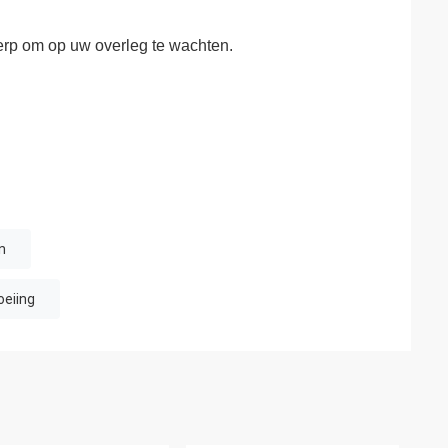
herp om op uw overleg te wachten.
n
oeiing