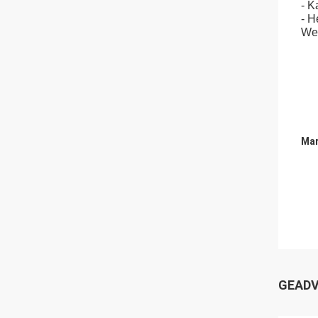
- K
- H
Wel
Mar
GEADV