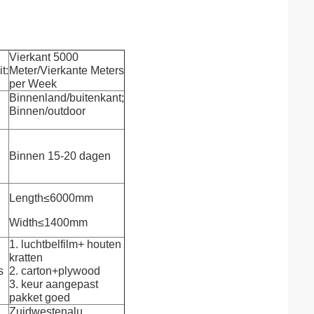
Vierkant 5000
t:
Meter/Vierkante Meters
per Week
Binnenland/buitenkant;
Binnen/outdoor
Binnen 15-20 dagen
Length≤6000mm
Width≤1400mm
1. luchtbelfilm+ houten
kratten
s
2. carton+plywood
3. keur aangepast
pakket goed
Zuidwestenalu