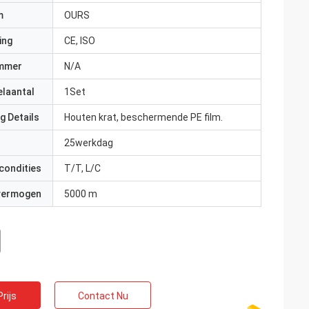
m
OURS
ing
CE, ISO
mmer
N/A
elaantal
1Set
g Details
Houten krat, beschermende PE film.
25werkdag
condities
T/T, L/C
 vermogen
5000 m
rijs
Contact Nu