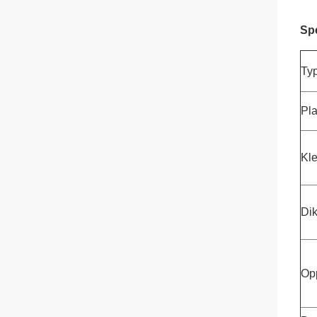
Spe
Ty
Pla
Kle
Dik
Op