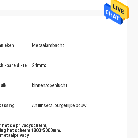
nieken
Metaalambacht
hikbare dikte
24mm;
uik
binnen/openlucht
passing
Antiinsect, burgerlijke bouw
r het de privacyscherm
,
eiing het scherm 1800*5000mm
,
metaalprivacy