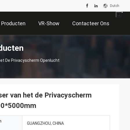
Dutch
Producten
VR-Show
Contacteer Ons
ducten
Het De Privacyscherm Openlucht
ser van het de Privacyscherm
1800*5000mm
n
GUANGZHOU, CHINA