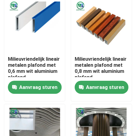
Ongeveer ons
Fabrieksreis
Kwaliteitscontrole
Milieuvriendelijk lineair
Milieuvriendelijk lineair
metalen plafond met
metalen plafond met
0,6 mm wit aluminium
0,8 mm wit aluminium
Contacteer ons
plafond
plafond
Aanvraag sturen
Aanvraag sturen
Verzoek om een Citaat
De panelen van de aluminiummuur
Het Comité van de aluminiumhoningraat