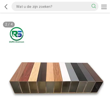
2
/
4