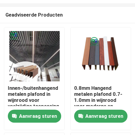
Geadviseerde Producten
Innen-/buitenhangend
0.8mm Hangend
metalen plafond in
metalen plafond 0.7-
Huis
wijnrood voor
1.0mm in wijnrood
veelzijdige toepassing
voor moderne en
eenvoudige decoratie
Producten
Aanvraag sturen
Aanvraag sturen
VR-show