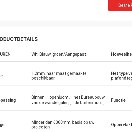
Beste P
ODUCTDETAILS
EUREN
Wit, Blauw, groen/Aangepast
Hoeveelhe
1.2mm, naar maat gemaakte
Het type v
te
beschikbaar
plafondte
Binnen、 openlucht、 het Bureaubouw
passing
Functie
van de wandelgalerij、 de buitenmuur、
Minder dan 6000mm, basis op uw
ge
Oppervlak
projecten