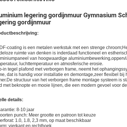
uminium legering gordijnmuur Gymnasium Sc
gering gordijnmuur
ductbeschrijving:
F-coating is een metalen werkstuk met een strenge chroom;Het
deloze ruimte van denken is inderdaad functioneel en estheri
miniumpaneel van hoogwaardige aluminiumbewerking,oppervlak me
peratuur, luchttemperatuur en atmosferische erosie.
p-in tegel plafond met verborgen frame, neemt het ophangings
me, dat is handig voor installatie en demontage,zeer flexibel bij
er.De structuur van het verborgen frame montage systeem is sta
d met beknopte en mooie lijnen, die een modern gevoel voor de
lle details:
arantie: 8-10 jaar
oorten punch: Meer grootte en patroon tot keuze
erforat: 1.0, 1.8, 2,3 mm, op maat beschikbaar
rm: vierkant en rechthoek