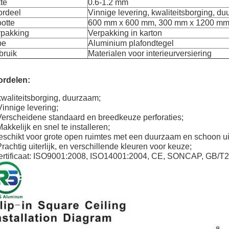
te
0.6-1.2 mm
ordeel
Vinnige levering, kwaliteitsborging, d
otte
600 mm x 600 mm, 300 mm x 1200 mm
rpakking
Verpakking in karton
pe
Aluminium plafondtegel
bruik
Materialen voor interieurversiering
ordelen:
kwaliteitsborging, duurzaam;
Vinnige levering;
Verscheidene standaard en breedkeuze perforaties;
Makkelijk en snel te installeren;
schikt voor grote open ruimtes met een duurzaam en schoon uite
Prachtig uiterlijk, en verschillende kleuren voor keuze;
rtificaat: ISO9001:2008, ISO14001:2004, CE, SONCAP, GB/T2