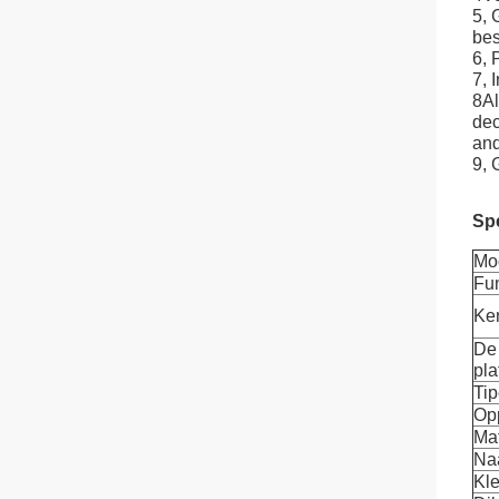
5, 
bes
6, 
7, 
8Al
dec
and
9, 
Spe
Mo
Fun
Ke
De
pla
Tip
Op
Mat
Na
Kle