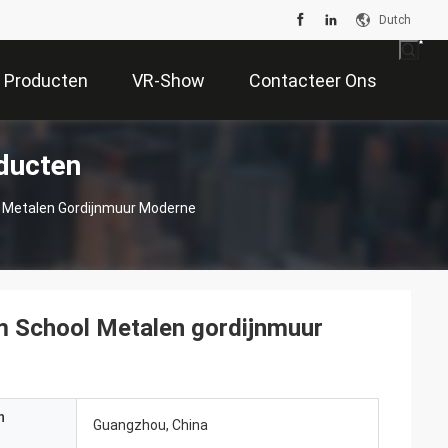
Dutch
Producten
VR-Show
Contacteer Ons
ducten
 Metalen Gordijnmuur Moderne
m School Metalen gordijnmuur
n
Guangzhou, China