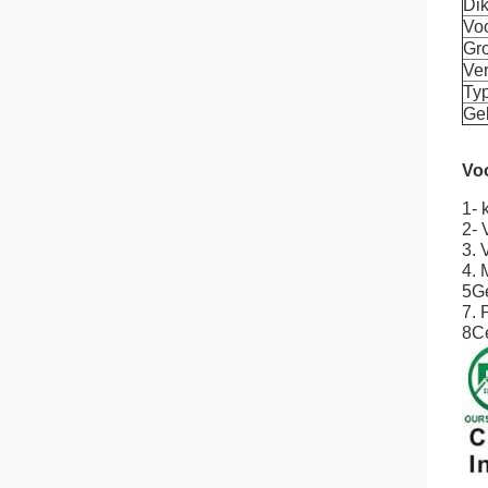
Dik
Vo
Gro
Ve
Ty
Ge
Vo
1- 
2- 
3. 
4. 
5Ge
7. 
8Ce