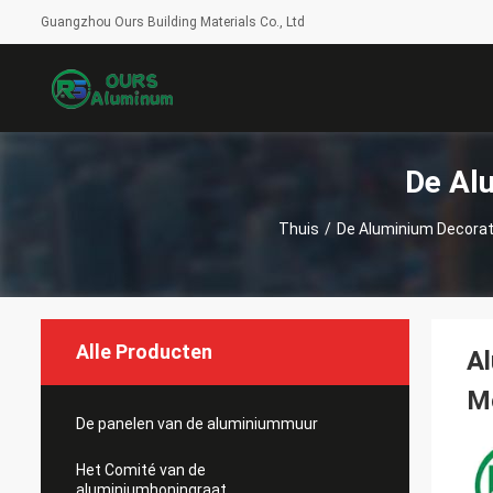
Guangzhou Ours Building Materials Co., Ltd
De Al
Thuis
/
De Aluminium Decora
Alle Producten
Al
Mo
De panelen van de aluminiummuur
Het Comité van de
aluminiumhoningraat