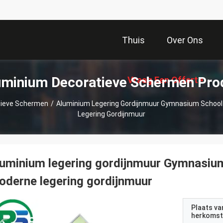
Thuis
Over Ons
uminium Decoratieve Schermen Pro
Vraag Een Offerte
tieve Schermen
/
Aluminium Legering Gordijnmuur Gymnasium School
Legering Gordijnmuur
Aan
uminium legering gordijnmuur Gymnasiu
derne legering gordijnmuur
Plaats va
herkomst