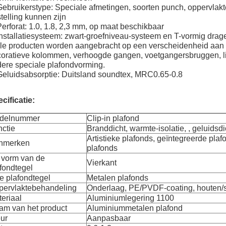
Gebruikerstype: Speciale afmetingen, soorten punch, oppervlakte
telling kunnen zijn
Perforat: 1.0, 1.8, 2,3 mm, op maat beschikbaar
Installatiesysteem: zwart-groefniveau-systeem en T-vormig dra
le producten worden aangebracht op een verscheidenheid aan b
oratieve kolommen, verhoogde gangen, voetgangersbruggen, li
ere speciale plafondvorming.
Geluidsabsorptie: Duitsland soundtex, MRC0.65-0.8
cificatie:
delnummer
Clip-in plafond
ctie
Branddicht, warmte-isolatie, , geluidsdi
Artistieke plafonds, geïntegreerde pla
nmerken
plafonds
 vorm van de
Vierkant
fondtegel
e plafondtegel
Metalen plafonds
pervlaktebehandeling
Onderlaag, PE/PVDF-coating, houten/s
eriaal
Aluminiumlegering 1100
am van het product
Aluminiummetalen plafond
ur
Aanpasbaar