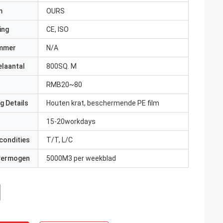
m
OURS
ing
CE, ISO
mmer
N/A
elaantal
800SQ. M
RMB20~80
g Details
Houten krat, beschermende PE film
15-20workdays
condities
T/T, L/C
 vermogen
5000M3 per weekblad