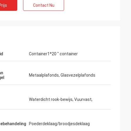
rijs
Contact Nu
id
Container1*20 " container
an
Metaalplafonds, Glasvezelplafonds
gel
Waterdicht rook-bewijs, Vuurvast,
tebehandeling
Poederdeklaag/broodjesdeklaag