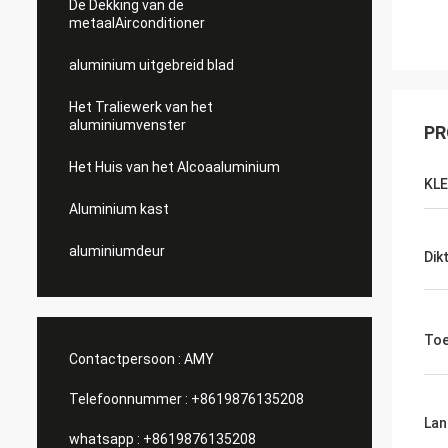
De Dekking van de
metaalAirconditioner
aluminium uitgebreid blad
Het Traliewerk van het
aluminiumvenster
PR
Het Huis van het Alcoaaluminium
KL
Aluminium kast
aluminiumdeur
Dik
Toe
Contactpersoon :
AMY
Telefoonnummer :
+8619876135208
Lan
whatsapp :
+8619876135208