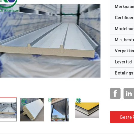
Merknaa
Certificer
Modelnu
Min. best
Verpakkin
Levertijd
Betalings
Beste P