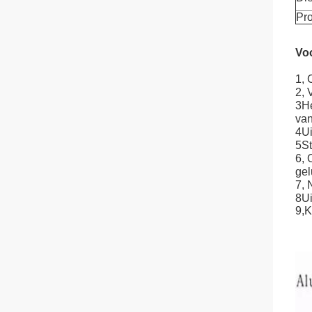
Pr
Vo
1, 
2, 
3He
van
4Ui
5St
6, 
gel
7, 
8Ui
9,
K