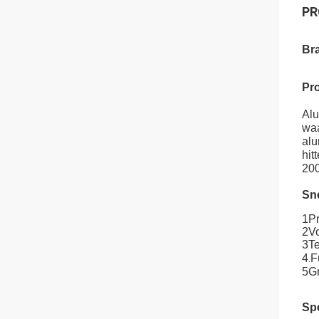
PR
Br
Pro
Alu
waa
alu
hit
200
Sne
1Pr
2Vo
3Te
4
F
.
5Gr
Spe