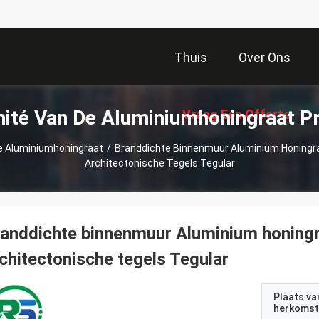
Thuis
Over Ons
ité Van De Aluminiumhoningraat P
Vraag Een Offerte
e Aluminiumhoningraat
/
Branddichte Binnenmuur Aluminium Honingr
Architectonische Tegels Tegular
Aan
anddichte binnenmuur Aluminium honingr
chitectonische tegels Tegular
Plaats va
herkomst