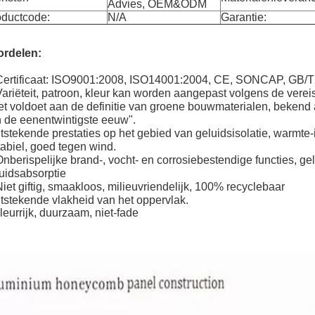
Advies, OEM&ODM
oductcode:
N/A
Garantie:
ordelen:
Certificaat: ISO9001:2008, ISO14001:2004, CE, SONCAP, GB/T
Variëteit, patroon, kleur kan worden aangepast volgens de verei
t voldoet aan de definitie van groene bouwmaterialen, bekend
 de eenentwintigste eeuw".
tstekende prestaties op het gebied van geluidsisolatie, warmte
abiel, goed tegen wind.
Onberispelijke brand-, vocht- en corrosiebestendige functies, ge
uidsabsorptie
Niet giftig, smaakloos, milieuvriendelijk, 100% recyclebaar
tstekende vlakheid van het oppervlak.
leurrijk, duurzaam, niet-fade