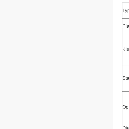
Ty
Pla
Kle
St
Op
Di