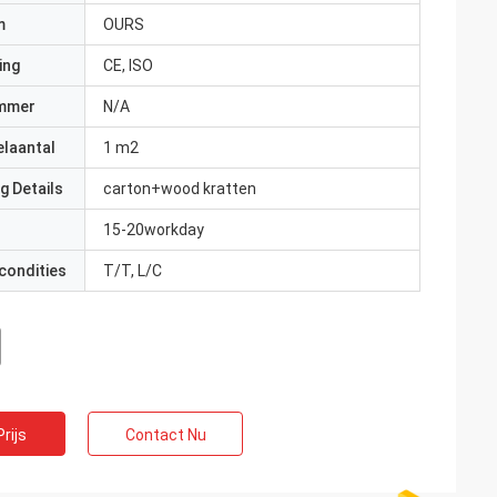
m
OURS
ing
CE, ISO
mmer
N/A
elaantal
1 m2
g Details
carton+wood kratten
15-20workday
condities
T/T, L/C
rijs
Contact Nu