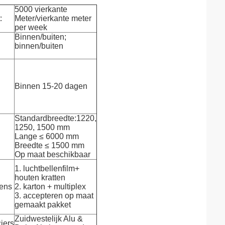
5000 vierkante
:
Meter/vierkante meter
per week
Binnen/buiten;
binnen/buiten
Binnen 15-20 dagen
Standardbreedte:1220,
1250, 1500 mm
Lange ≤ 6000 mm
Breedte ≤ 1500 mm
Op maat beschikbaar
1. luchtbellenfilm+
houten kratten
ens
2. karton + multiplex
3. accepteren op maat
gemaakt pakket
Zuidwestelijk Alu &
iers