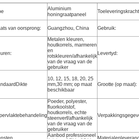
Aluminium
pe
Toeleveringskracht
honingraatpaneel
ats van oorsprong:
Guangzhou, China
Gebruik:
Metalen kleuren,
houtkorrels, marmeren
en
uren:
Levertyd:
rotskleuren/afhankelijk
van de vraag van de
gebruiker
10, 12, 15, 18, 20, 25
andaard
Dikte
mm,30 mm; op maat
Grootte (op maat):
beschikbaar
Poeder, polyester,
fluorkoolstof,
houtkorrels, echte
pervlaktebehandeling
Verpakkingsgegev
steenverf/afhankelijk
van de vraag van de
gebruiker
Aanbod professioneel
ensten
Materialenleveranc