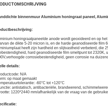
ODUCTOMSCHRIJVING
anddichte binnenmuur Aluminium honingraat paneel, Alumin
ductbeschrijving:
minium honingraatpaneel
de anode wordt geoxideerd en op het
rvan de dikte 5-20 micron is, en de harde geanodiseerde film
miniumplaat heeft zijn hardheid en slijtvastheid verbeterd, die
tebestendigheid, hard geanodiseerde film smeltpunt tot 2320K, 
0V,verhoogde corrosiebestendigheid, geen corrosie na duizende
lle details:
oductcode: N/A
rm: op maat gemaakt
mperatuurtolerantie: -60°C tot +120°C
unctie: antistatisch, antibacteriële, brandwerend, schimmelwer
ootte: 1220*2440 mm/afhankelijk van de vraag van de gebruike
cificatie: