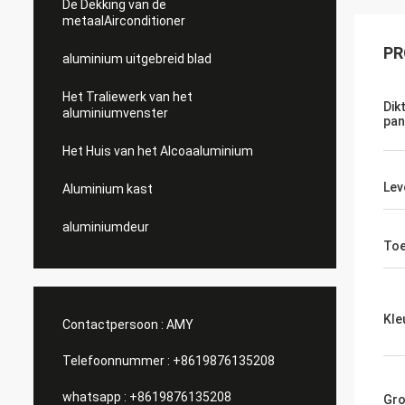
De Dekking van de
metaalAirconditioner
PR
aluminium uitgebreid blad
Het Traliewerk van het
Dik
aluminiumvenster
pan
Het Huis van het Alcoaaluminium
Lev
Aluminium kast
aluminiumdeur
Toe
Kle
Contactpersoon :
AMY
Telefoonnummer :
+8619876135208
whatsapp :
+8619876135208
Gro