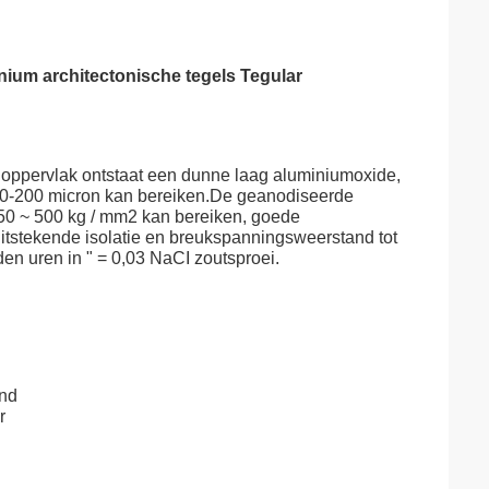
ium architectonische tegels Tegular
 oppervlak ontstaat een dunne laag aluminiumoxide,
 60-200 micron kan bereiken.De geanodiseerde
 250 ~ 500 kg / mm2 kan bereiken, goede
uitstekende isolatie en breukspanningsweerstand tot
n uren in " = 0,03 NaCI zoutsproei.
end
r