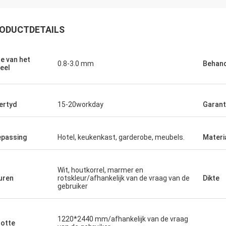
ODUCTDETAILS
te van het
0.8-3.0 mm
Behand
eel
ertyd
15-20workday
Garant
passing
Hotel, keukenkast, garderobe, meubels.
Materi
Wit, houtkorrel, marmer en
uren
rotskleur/afhankelijk van de vraag van de
Dikte
gebruiker
1220*2440 mm/afhankelijk van de vraag
otte