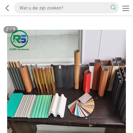
2
/
9