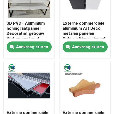
Ongeveer ons
3D PVDF Aluminium
Externe commerciële
honingraatpaneel
aluminium Art Deco
Fabrieksreis
Decoratief gebouw
metalen panelen
Buitenmuurtegel
Scherm Blauwe hemel
Tegular
Metalen wandtegels
Aanvraag sturen
Aanvraag sturen
Kwaliteitscontrole
Contacteer ons
Verzoek om een Citaat
De panelen van de aluminiummuur
Het Comité van de aluminiumhoningraat
Externe commerciële
Externe commerciële