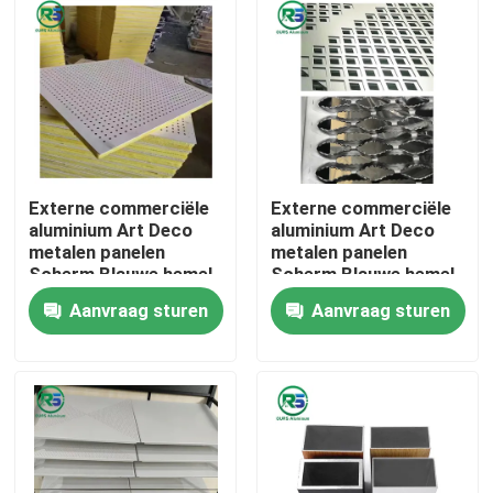
Externe commerciële
Externe commerciële
aluminium Art Deco
aluminium Art Deco
metalen panelen
metalen panelen
Scherm Blauwe hemel
Scherm Blauwe hemel
Metalen wandtegels
Metalen wandtegels
Aanvraag sturen
Aanvraag sturen
Huis
Producten
VR-show