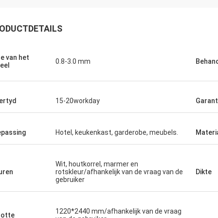
ODUCTDETAILS
te van het
0.8-3.0 mm
Behand
eel
ertyd
15-20workday
Garant
passing
Hotel, keukenkast, garderobe, meubels.
Materi
Wit, houtkorrel, marmer en
uren
rotskleur/afhankelijk van de vraag van de
Dikte
gebruiker
1220*2440 mm/afhankelijk van de vraag
otte