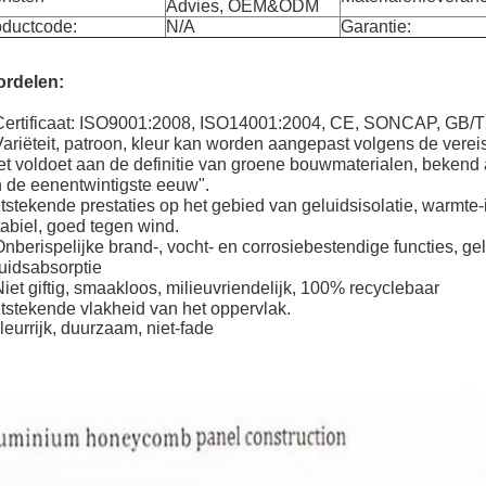
Advies, OEM&ODM
oductcode:
N/A
Garantie:
ordelen:
Certificaat: ISO9001:2008, ISO14001:2004, CE, SONCAP, GB/T
Variëteit, patroon, kleur kan worden aangepast volgens de verei
t voldoet aan de definitie van groene bouwmaterialen, bekend
 de eenentwintigste eeuw".
tstekende prestaties op het gebied van geluidsisolatie, warmte
abiel, goed tegen wind.
Onberispelijke brand-, vocht- en corrosiebestendige functies, ge
uidsabsorptie
Niet giftig, smaakloos, milieuvriendelijk, 100% recyclebaar
tstekende vlakheid van het oppervlak.
leurrijk, duurzaam, niet-fade