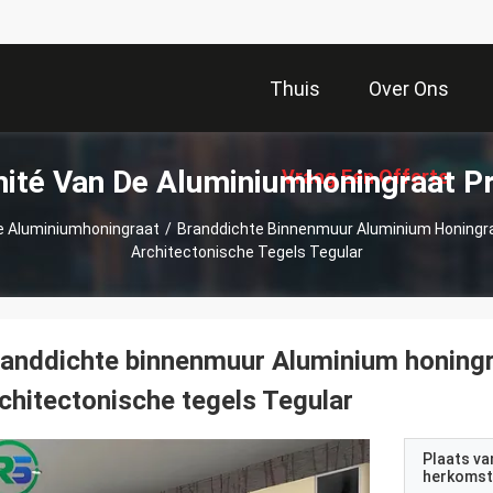
Thuis
Over Ons
ité Van De Aluminiumhoningraat P
Vraag Een Offerte
e Aluminiumhoningraat
/
Branddichte Binnenmuur Aluminium Honingr
Architectonische Tegels Tegular
Aan
anddichte binnenmuur Aluminium honingr
chitectonische tegels Tegular
Plaats va
herkomst