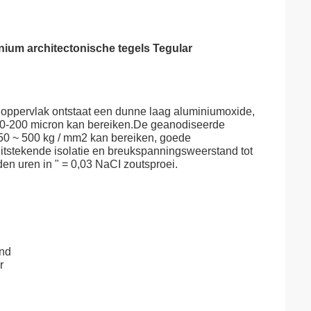
ium architectonische tegels Tegular
 oppervlak ontstaat een dunne laag aluminiumoxide,
 60-200 micron kan bereiken.De geanodiseerde
 250 ~ 500 kg / mm2 kan bereiken, goede
uitstekende isolatie en breukspanningsweerstand tot
n uren in " = 0,03 NaCI zoutsproei.
end
r