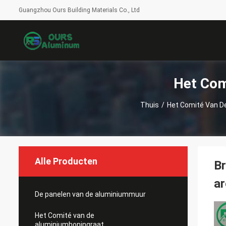
Guangzhou Ours Building Materials Co., Ltd
Het Com
Thuis
/
Het Comité Van D
Alle Producten
Br
ar
De panelen van de aluminiummuur
Het Comité van de
aluminiumhoningraat