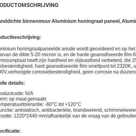
ODUCTOMSCHRIJVING
anddichte binnenmuur Aluminium honingraat paneel, Alumin
ductbeschrijving:
minium honingraatpaneel
de anode wordt geoxideerd en op het
rvan de dikte 5-20 micron is, en de harde geanodiseerde film
miniumplaat heeft zijn hardheid en slijtvastheid verbeterd, die
tebestendigheid, hard geanodiseerde film smeltpunt tot 2320K, 
0V,verhoogde corrosiebestendigheid, geen corrosie na duizende
lle details:
oductcode: N/A
rm: op maat gemaakt
mperatuurtolerantie: -60°C tot +120°C
unctie: antistatisch, antibacteriële, brandwerend, schimmelwer
ootte: 1220*2440 mm/afhankelijk van de vraag van de gebruike
cificatie: