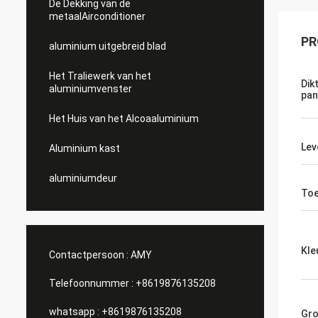
De Dekking van de
metaalAirconditioner
PR
aluminium uitgebreid blad
Het Traliewerk van het
Dik
aluminiumvenster
pan
Het Huis van het Alcoaaluminium
Lev
Aluminium kast
aluminiumdeur
Toe
Kle
Contactpersoon :
AMY
Telefoonnummer :
+8619876135208
whatsapp :
+8619876135208
Gro