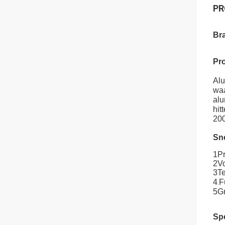
PR
Br
Pro
Alu
waa
alu
hit
200
Sne
1Pr
2Vo
3Te
4
F
.
5Gr
Spe