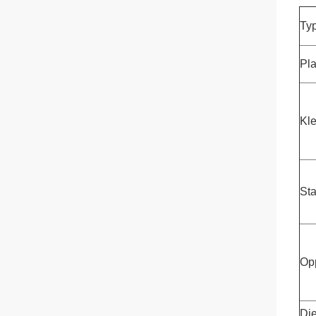
Ty
Pla
Kle
St
Op
Di