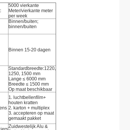
5000 vierkante
:
Meter/vierkante meter
per week
Binnen/buiten;
binnen/buiten
Binnen 15-20 dagen
Standardbreedte:1220,
1250, 1500 mm
Lange ≤ 6000 mm
Breedte ≤ 1500 mm
Op maat beschikbaar
1. luchtbellenfilm+
houten kratten
ens
2. karton + multiplex
3. accepteren op maat
gemaakt pakket
Zuidwestelijk Alu &
iers