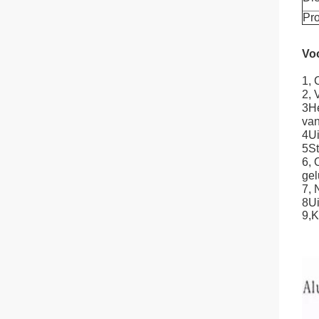
Pr
Vo
1, 
2, 
3He
van
4Ui
5St
6, 
gel
7, 
8Ui
9,
K