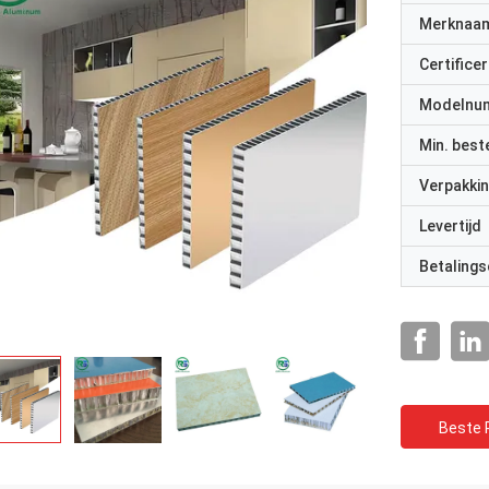
Merknaa
Certificer
Modelnu
Min. best
Verpakkin
Levertijd
Betalings
Beste P