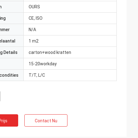
m
OURS
ing
CE, ISO
mmer
N/A
elaantal
1 m2
g Details
carton+wood kratten
15-20workday
condities
T/T, L/C
rijs
Contact Nu