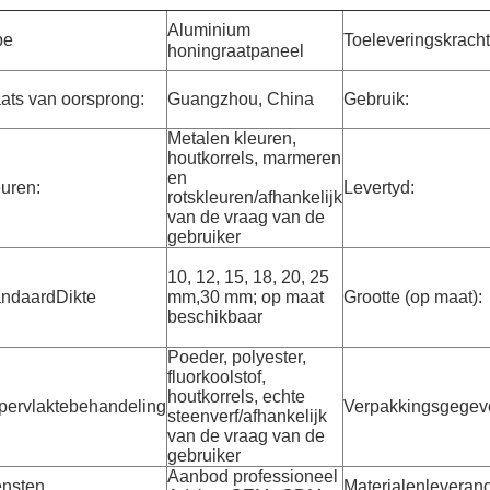
Aluminium
pe
Toeleveringskracht
honingraatpaneel
ats van oorsprong:
Guangzhou, China
Gebruik:
Metalen kleuren,
houtkorrels, marmeren
en
uren:
Levertyd:
rotskleuren/afhankelijk
van de vraag van de
gebruiker
10, 12, 15, 18, 20, 25
andaard
Dikte
mm,30 mm; op maat
Grootte (op maat):
beschikbaar
Poeder, polyester,
fluorkoolstof,
houtkorrels, echte
pervlaktebehandeling
Verpakkingsgegev
steenverf/afhankelijk
van de vraag van de
gebruiker
Aanbod professioneel
ensten
Materialenleveranc