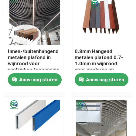
Innen-/buitenhangend
0.8mm Hangend
metalen plafond in
metalen plafond 0.7-
wijnrood voor
1.0mm in wijnrood
veelzijdige toepassing
voor moderne en
eenvoudige decoratie
Aanvraag sturen
Aanvraag sturen
Huis
Producten
VR-show