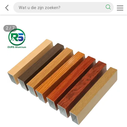
2
/
7