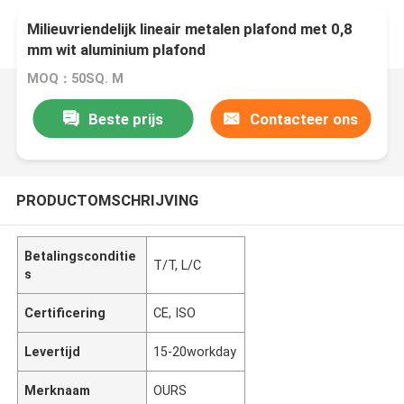
Milieuvriendelijk lineair metalen plafond met 0,8
mm wit aluminium plafond
MOQ：50SQ. M
Beste prijs
Contacteer ons
PRODUCTOMSCHRIJVING
Betalingsconditie
T/T, L/C
s
Certificering
CE, ISO
Levertijd
15-20workday
Merknaam
OURS