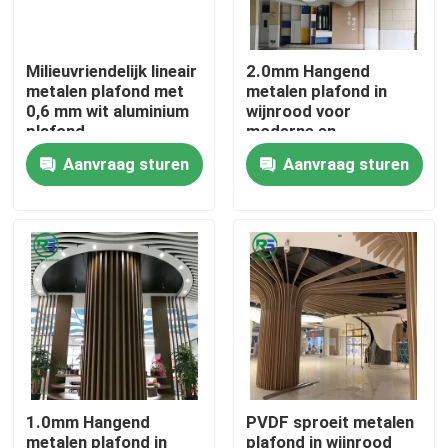
Ongeveer ons
Milieuvriendelijk lineair
2.0mm Hangend
metalen plafond met
metalen plafond in
0,6 mm wit aluminium
wijnrood voor
Fabrieksreis
plafond
moderne en
eenvoudige decoratie
Aanvraag sturen
Aanvraag sturen
Kwaliteitscontrole
Contacteer ons
Verzoek om een Citaat
De panelen van de aluminiummuur
1.0mm Hangend
PVDF sproeit metalen
Het Comité van de aluminiumhoningraat
metalen plafond in
plafond in wijnrood